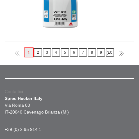
1
2
3
4
5
6
7
8
9
10
Contattici
Spies Hecker Italy
Via Roma 80
IT-20040 Cavenago Brianza (Mi)
+39 (0) 2 95 914 1