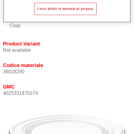
Buona copertura.
I tuoi diritti in materia di privacy
Ottimo punto tinta.
Può essere sopra-verniciato con Permasolid HS Kclear
Coat.
Product Variant
Not available
Codice materiale
36028290
GMC
4025331470274