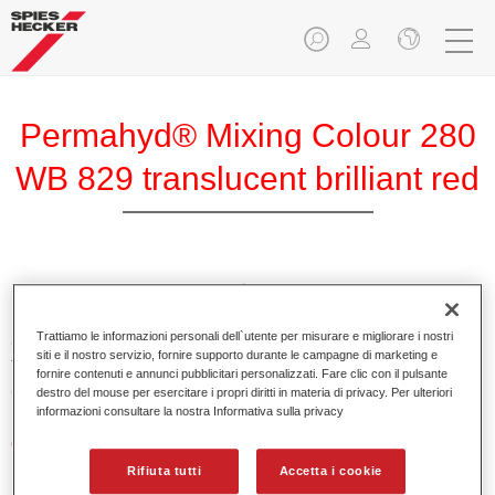
Permahyd® Mixing Colour 280
WB 829 translucent brilliant red
PermahydMixing Colour 280 è adatto per un uso con
Permahyd Pearl Base Coat 285, un sistema di base opaca
Trattiamo le informazioni personali dell`utente per misurare e migliorare i nostri
all’acqua di alta qualità. È basata su una speciale
siti e il nostro servizio, fornire supporto durante le campagne di marketing e
tecnologia di dispersione poliuretanica per vernici pastello e
fornire contenuti e annunci pubblicitari personalizzati. Fare clic con il pulsante
ad effetto.
destro del mouse per esercitare i propri diritti in materia di privacy. Per ulteriori
informazioni consultare la nostra Informativa sulla privacy
Caratteristiche del prodotto
Applicazione semplice e veloce in 1,5 mani.
Rifiuta tutti
Accetta i cookie
Buona verticalità.