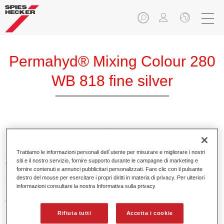
Permahyd® Mixing Colour 280
WB 818 fine silver
PermahydMixing Colour 280 è adatto per un uso con
Permahyd Pearl Base Coat 285, un sistema di base opaca
Trattiamo le informazioni personali dell`utente per misurare e migliorare i nostri
all’acqua di alta qualità. È basata su una speciale
siti e il nostro servizio, fornire supporto durante le campagne di marketing e
tecnologia di dispersione poliuretanica per vernici pastello e
fornire contenuti e annunci pubblicitari personalizzati. Fare clic con il pulsante
ad effetto.
destro del mouse per esercitare i propri diritti in materia di privacy. Per ulteriori
informazioni consultare la nostra Informativa sulla privacy
Caratteristiche del prodotto
Applicazione semplice e veloce in 1,5 mani.
Rifiuta tutti
Accetta i cookie
Buona verticalità.