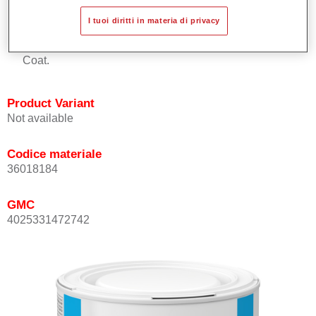
Buona copertura.
I tuoi diritti in materia di privacy
Ottimo punto tinta.
Può essere sopra-verniciato con Permasolid HS Kclear
Coat.
Product Variant
Not available
Codice materiale
36018184
GMC
4025331472742