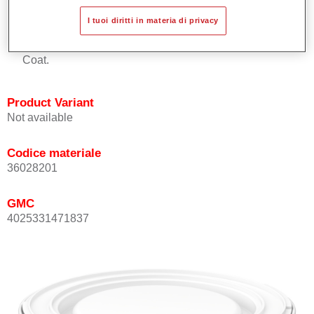
Buona copertura.
I tuoi diritti in materia di privacy
Ottimo punto tinta.
Può essere sopra-verniciato con Permasolid HS Kclear
Coat.
Product Variant
Not available
Codice materiale
36028201
GMC
4025331471837