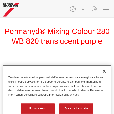
Permahyd® Mixing Colour 280
WB 820 translucent purple
PermahydMixing Colour 280 è adatto per un uso con
Permahyd Pearl Base Coat 285, un sistema di base opaca
Trattiamo le informazioni personali dell`utente per misurare e migliorare i nostri
all’acqua di alta qualità. È basata su una speciale
siti e il nostro servizio, fornire supporto durante le campagne di marketing e
tecnologia di dispersione poliuretanica per vernici pastello e
fornire contenuti e annunci pubblicitari personalizzati. Fare clic con il pulsante
ad effetto.
destro del mouse per esercitare i propri diritti in materia di privacy. Per ulteriori
informazioni consultare la nostra Informativa sulla privacy
Caratteristiche del prodotto
Applicazione semplice e veloce in 1,5 mani.
Rifiuta tutti
Accetta i cookie
Buona verticalità.