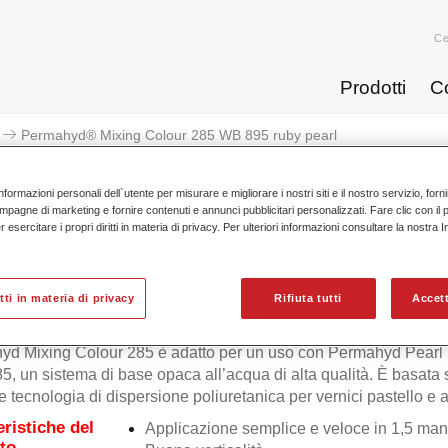
Ce
Prodotti
C
Permahyd® Mixing Colour 285 WB 895 ruby pearl
nformazioni personali dell`utente per misurare e migliorare i nostri siti e il nostro servizio, for
mpagne di marketing e fornire contenuti e annunci pubblicitari personalizzati. Fare clic con il 
esercitare i propri diritti in materia di privacy. Per ulteriori informazioni consultare la nostra 
Permahyd® Mixing Colour 285
itti in materia di privacy
Rifiuta tutti
Accett
yd Mixing Colour 285 è adatto per un uso con Permahyd Pearl
5, un sistema di base opaca all’acqua di alta qualità. È basata
e tecnologia di dispersione poliuretanica per vernici pastello e ad
eristiche del
Applicazione semplice e veloce in 1,5 man
to