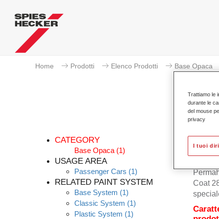
Home
Prodotti
Elenco Prodotti
Base Opaca
Trattiamo le i
durante le ca
del mouse per 
privacy
CATEGORY
I tuoi dir
Base Opaca
(1)
USAGE AREA
Passenger Cars
(1)
Permah
RELATED PAINT SYSTEM
Coat 28
Base System
(1)
special
Classic System
(1)
Caratt
Plastic System
(1)
prodot