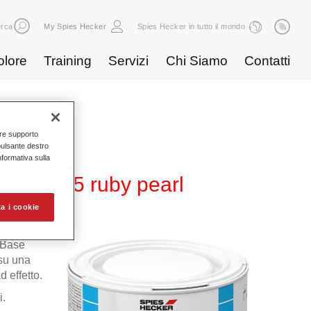
rca
My Spies Hecker
Spies Hecker in tutto il mondo
olore
Training
Servizi
Chi Siamo
Contatti
nire supporto
pulsante destro
Informativa sulla
 WB 895 ruby pearl
a i cookie
 Base
 su una
 effetto.
i.