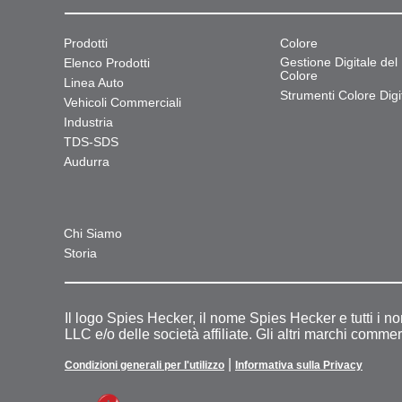
Prodotti
Colore
Gestione Digitale del
Elenco Prodotti
Colore
Linea Auto
Strumenti Colore Digit
Vehicoli Commerciali
Industria
TDS-SDS
Audurra
Chi Siamo
Storia
Il logo Spies Hecker, il nome Spies Hecker e tutti i n
LLC e/o delle società affiliate. Gli altri marchi commer
|
Condizioni generali per l'utilizzo
Informativa sulla Privacy