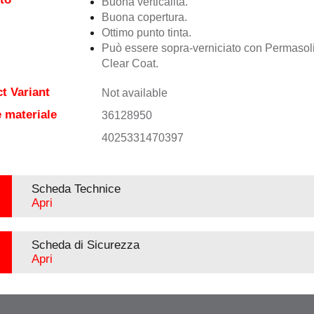
Buona verticalità.
Buona copertura.
Ottimo punto tinta.
Può essere sopra-verniciato con Permasol
Clear Coat.
t Variant
Not available
 materiale
36128950
4025331470397
Scheda Technice
Apri
Scheda di Sicurezza
Apri