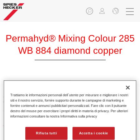
Permahyd® Mixing Colour 285
WB 884 diamond copper
Permahyd Mixing Colour 285 è adatto per un uso con
Permahyd Pearl Base Coat 285, un sistema di base opaca
Trattiamo le informazioni personali dell`utente per misurare e migliorare i nostri
all’acqua di alta qualità. È basata su una speciale
siti e il nostro servizio, fornire supporto durante le campagne di marketing e
tecnologia di dispersione poliuretanica per vernici pastello e
fornire contenuti e annunci pubblicitari personalizzati. Fare clic con il pulsante
ad effetto.
destro del mouse per esercitare i propri diritti in materia di privacy. Per ulteriori
informazioni consultare la nostra Informativa sulla privacy
Caratteristiche del prodotto
Applicazione semplice e veloce in 1,5 mani.
Rifiuta tutti
Accetta i cookie
Buona verticalità.