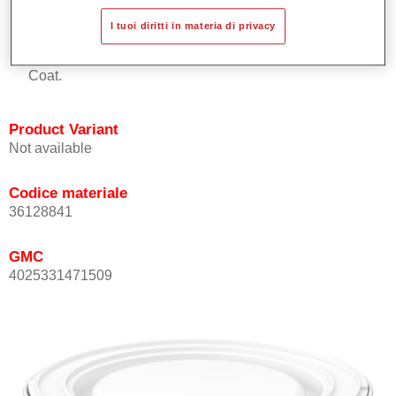
Buona copertura.
I tuoi diritti in materia di privacy
Ottimo punto tinta.
Può essere sopra-verniciato con Permasolid HS Clear
Coat.
Product Variant
Not available
Codice materiale
36128841
GMC
4025331471509