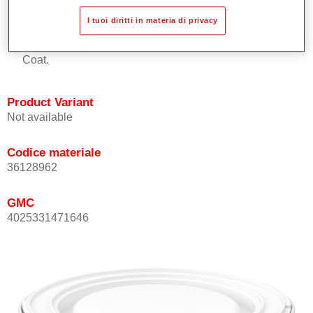
Buona copertura.
I tuoi diritti in materia di privacy
Ottimo punto tinta.
Può essere sopra-verniciato con Permasolid HS Clear
Coat.
Product Variant
Not available
Codice materiale
36128962
GMC
4025331471646