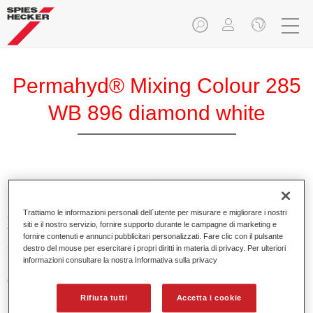
Permahyd® Mixing Colour 285
WB 896 diamond white
Permahyd Mixing Colour 285 è adatto per un uso con
Permahyd Pearl Base Coat 285, un sistema di base opaca
Trattiamo le informazioni personali dell`utente per misurare e migliorare i nostri
all’acqua di alta qualità. È basata su una speciale
siti e il nostro servizio, fornire supporto durante le campagne di marketing e
tecnologia di dispersione poliuretanica per vernici pastello e
fornire contenuti e annunci pubblicitari personalizzati. Fare clic con il pulsante
ad effetto.
destro del mouse per esercitare i propri diritti in materia di privacy. Per ulteriori
informazioni consultare la nostra Informativa sulla privacy
Caratteristiche del prodotto
Applicazione semplice e veloce in 1,5 mani.
Rifiuta tutti
Accetta i cookie
Buona verticalità.