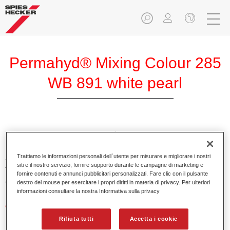
Permahyd® Mixing Colour 285
WB 891 white pearl
Permahyd Mixing Colour 285 è adatto per un uso con
Permahyd Pearl Base Coat 285, un sistema di base opaca
Trattiamo le informazioni personali dell`utente per misurare e migliorare i nostri
all’acqua di alta qualità. È basata su una speciale
siti e il nostro servizio, fornire supporto durante le campagne di marketing e
tecnologia di dispersione poliuretanica per vernici pastello e
fornire contenuti e annunci pubblicitari personalizzati. Fare clic con il pulsante
ad effetto.
destro del mouse per esercitare i propri diritti in materia di privacy. Per ulteriori
informazioni consultare la nostra Informativa sulla privacy
Caratteristiche del prodotto
Applicazione semplice e veloce in 1,5 mani.
Rifiuta tutti
Accetta i cookie
Buona verticalità.