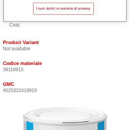
Buona copertura.
I tuoi diritti in materia di privacy
Ottimo punto tinta.
Può essere sopra-verniciato con Permasolid HS Clear
Coat.
Product Variant
Not available
Codice materiale
36118915
GMC
4025331018919