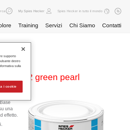
rca
My Spies Hecker
Spies Hecker in tutto il mondo
olore
Training
Servizi
Chi Siamo
Contatti
nire supporto
pulsante destro
Informativa sulla
 WB 872 green pearl
a i cookie
 Base
 su una
 effetto.
i.