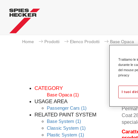
Home
Prodotti
Elenco Prodotti
Base Opaca
Trattiamo le i
durante le ca
del mouse per 
privacy
CATEGORY
I tuoi dir
Base Opaca
(1)
USAGE AREA
Passenger Cars
(1)
Permah
RELATED PAINT SYSTEM
Coat 28
Base System
(1)
special
Classic System
(1)
Caratt
Plastic System
(1)
prodot