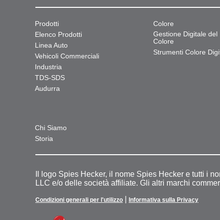
Prodotti
Colore
Gestione Digitale del
Elenco Prodotti
Colore
Linea Auto
Strumenti Colore Digit
Vehicoli Commerciali
Industria
TDS-SDS
Audurra
Chi Siamo
Storia
Il logo Spies Hecker, il nome Spies Hecker e tutti i n
LLC e/o delle società affiliate. Gli altri marchi commer
|
Condizioni generali per l'utilizzo
Informativa sulla Privacy