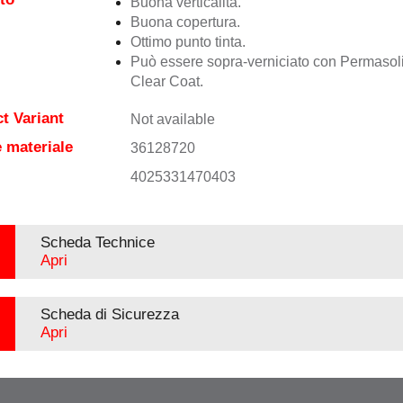
Buona verticalità.
Buona copertura.
Ottimo punto tinta.
Può essere sopra-verniciato con Permasol
Clear Coat.
t Variant
Not available
 materiale
36128720
4025331470403
Scheda Technice
Apri
Scheda di Sicurezza
Apri