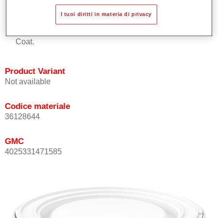
Buona copertura.
I tuoi diritti in materia di privacy
Ottimo punto tinta.
Può essere sopra-verniciato con Permasolid HS Clear
Coat.
Product Variant
Not available
Codice materiale
36128644
GMC
4025331471585