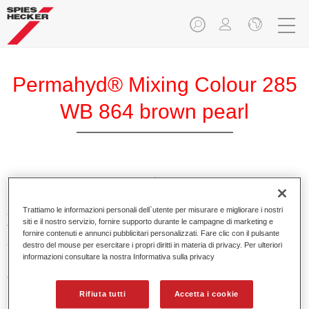
Permahyd® Mixing Colour 285
WB 864 brown pearl
Permahyd Mixing Colour 285 è adatto per un uso con
Permahyd Pearl Base Coat 285, un sistema di base opaca
Trattiamo le informazioni personali dell`utente per misurare e migliorare i nostri
all’acqua di alta qualità. È basata su una speciale
siti e il nostro servizio, fornire supporto durante le campagne di marketing e
tecnologia di dispersione poliuretanica per vernici pastello e
fornire contenuti e annunci pubblicitari personalizzati. Fare clic con il pulsante
ad effetto.
destro del mouse per esercitare i propri diritti in materia di privacy. Per ulteriori
informazioni consultare la nostra Informativa sulla privacy
Caratteristiche del prodotto
Applicazione semplice e veloce in 1,5 mani.
Rifiuta tutti
Accetta i cookie
Buona verticalità.