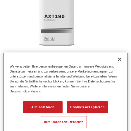
Permafleet® Industrie Reinigungsmittel
Wir verarbeiten Ihre personenbezogenen Daten, um unsere Websites und
7910
Dienste zu messen und zu verbessern, unsere Marketingkampagnen zu
unterstützen und personalisierte Inhalte und Werbung bereitzustellen. Wenn
Artikelnummer
35079100
Sie auf die Schaltfläche rechts klicken, können Sie Ihre Datenschutzrechte
wahrnehmen. Weitere Informationen finden Sie in unserer
Materialnummer
4025331472087
Datenschutzerklärung
Link zur Artikelseite
Alle ablehnen
Cookies akzeptieren
Ihre Datenschutzrechte