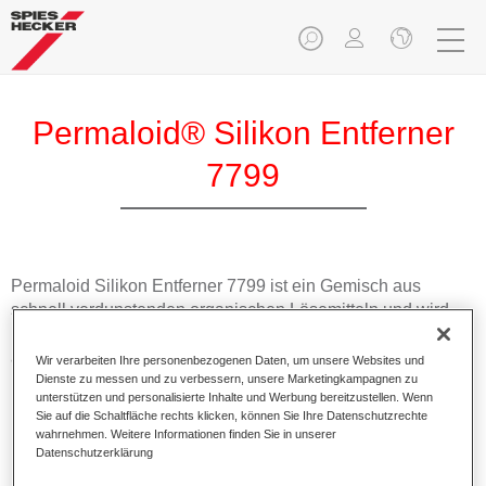
Permaloid® Silikon Entferner
7799
Permaloid Silikon Entferner 7799 ist ein Gemisch aus
schnell verdunstenden organischen Lösemitteln und wird
hauptsächlich zum Entfernen von Öl- und Fettrückständen
auf Metall eingesetzt.
Wir verarbeiten Ihre personenbezogenen Daten, um unsere Websites und
Dienste zu messen und zu verbessern, unsere Marketingkampagnen zu
unterstützen und personalisierte Inhalte und Werbung bereitzustellen. Wenn
Produktmerkmale
Sie auf die Schaltfläche rechts klicken, können Sie Ihre Datenschutzrechte
Reinigt gut Metalluntergründe vor der Lackierung mit
wahrnehmen. Weitere Informationen finden Sie in unserer
Datenschutzerklärung
lösemittelhaltigen Lackprodukten.