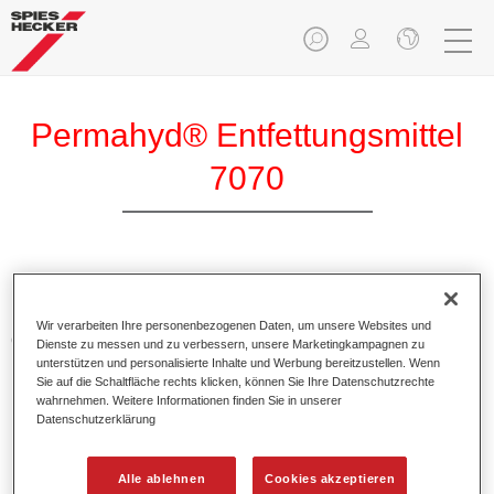
Permahyd® Entfettungsmittel
7070
Permahyd Entfettungsmittel 7070 ist ein wässriges
Reinigungsmittel mit einem reduzierten Anteil an
Wir verarbeiten Ihre personenbezogenen Daten, um unsere Websites und
organischen Lösemitteln für die Reinigung von metallischen
Dienste zu messen und zu verbessern, unsere Marketingkampagnen zu
Untergründen.
unterstützen und personalisierte Inhalte und Werbung bereitzustellen. Wenn
Sie auf die Schaltfläche rechts klicken, können Sie Ihre Datenschutzrechte
wahrnehmen. Weitere Informationen finden Sie in unserer
Produktmerkmale
Datenschutzerklärung
Besitzt einen niedrigen VOC-Wert.
Schont die Umwelt.
Alle ablehnen
Cookies akzeptieren