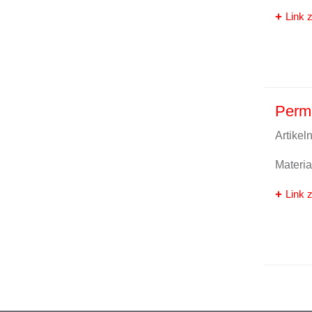
Link z
Perma
Artike
Materi
Link z