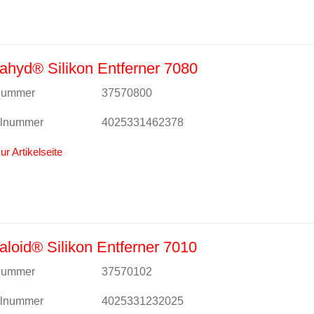
hyd® Silikon Entferner 7080
lnummer
37570800
alnummer
4025331462378
ur Artikelseite
loid® Silikon Entferner 7010
lnummer
37570102
alnummer
4025331232025