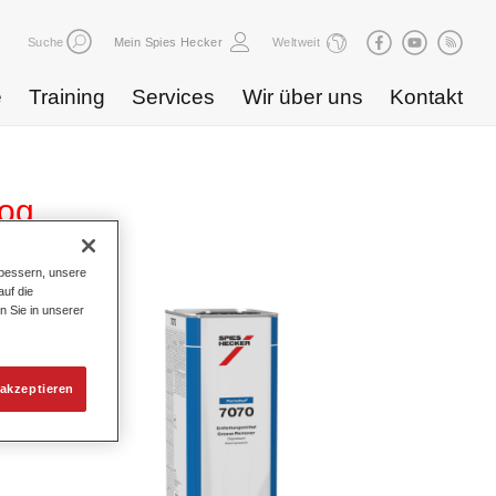
Suche
Mein Spies Hecker
Weltweit
e
Training
Services
Wir über uns
Kontakt
log
bessern, unsere
uf die
n Sie in unserer
akzeptieren