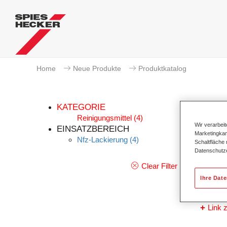
Home
Neue Produkte
Produktkatalog
KATEGORIE
Reinigungsmittel
(4)
Wir verarbei
EINSATZBEREICH
Marketingkam
Nfz-Lackierung
(4)
Schaltfläche
Perma
Datenschutz
Artike
Clear Filter
Ihre Dat
Materi
Link z