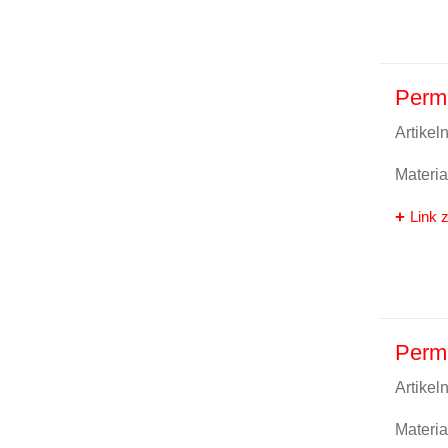
Perma
Artike
Materi
Link z
Perma
Artike
Materi