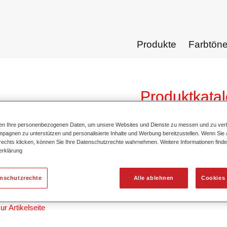
Produkte
Farbtön
Produktkata
ten Ihre personenbezogenen Daten, um unsere Websites und Dienste zu messen und zu ver
pagnen zu unterstützen und personalisierte Inhalte und Werbung bereitzustellen. Wenn Sie a
 rechts klicken, können Sie Ihre Datenschutzrechte wahrnehmen. Weitere Informationen finde
hyd® Entfettungsmittel 7070
erklärung
lnummer
37570706
enschutzrechte
Alle ablehnen
Cookies 
alnummer
4025331232292
ur Artikelseite