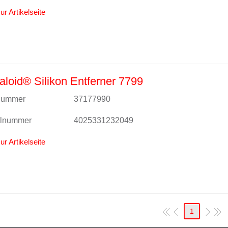
ur Artikelseite
loid® Silikon Entferner 7799
lnummer
37177990
alnummer
4025331232049
ur Artikelseite
1