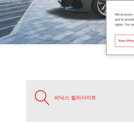
We process y
and to provid
rights. For m
Your Pri
피닉스 컬러사이트