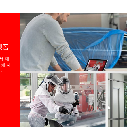
랫폼
서 제
해 자
.