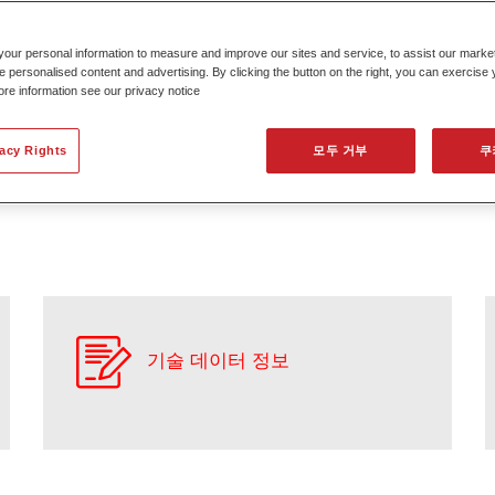
our personal information to measure and improve our sites and service, to assist our mark
e personalised content and advertising. By clicking the button on the right, you can exercise
ore information see our privacy notice
vacy Rights
모두 거부
쿠
기술 데이터 정보