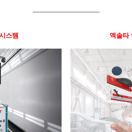
 시스템
엑솔타 