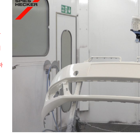
,
다
드
기
하