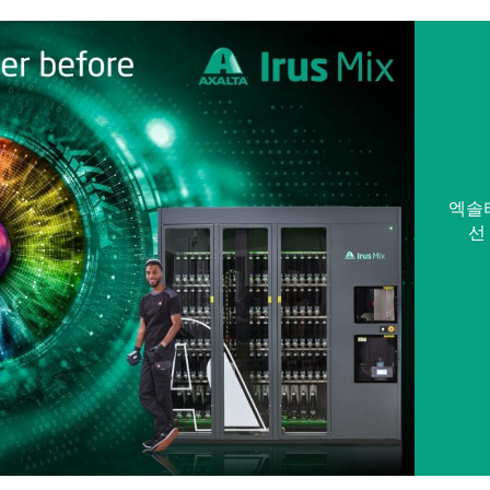
엑솔타
선