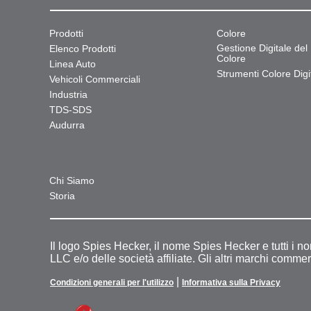
Prodotti
Colore
Gestione Digitale del
Elenco Prodotti
Colore
Linea Auto
Strumenti Colore Digit
Vehicoli Commerciali
Industria
TDS-SDS
Audurra
Chi Siamo
Storia
Il logo Spies Hecker, il nome Spies Hecker e tutti i n
LLC e/o delle società affiliate. Gli altri marchi commer
|
Condizioni generali per l'utilizzo
Informativa sulla Privacy