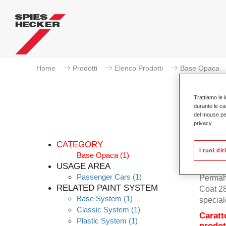
Home
Prodotti
Elenco Prodotti
Base Opaca
Trattiamo le i
durante le ca
del mouse per 
privacy
CATEGORY
I tuoi dir
Base Opaca
(1)
USAGE AREA
Passenger Cars
(1)
Permah
RELATED PAINT SYSTEM
Coat 28
Base System
(1)
special
Classic System
(1)
Caratt
Plastic System
(1)
prodot