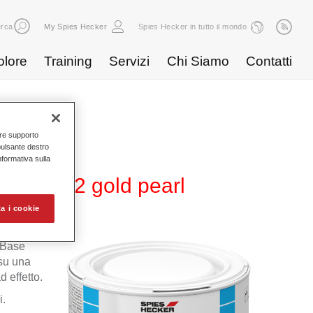
rca
My Spies Hecker
Spies Hecker in tutto il mondo
olore
Training
Servizi
Chi Siamo
Contatti
nire supporto
pulsante destro
Informativa sulla
 WB 892 gold pearl
a i cookie
 Base
 su una
 effetto.
i.