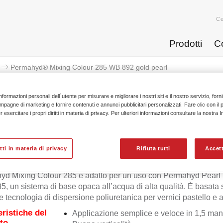
Ce
Prodotti
C
Permahyd® Mixing Colour 285 WB 892 gold pearl
nformazioni personali dell`utente per misurare e migliorare i nostri siti e il nostro servizio, for
mpagne di marketing e fornire contenuti e annunci pubblicitari personalizzati. Fare clic con il 
esercitare i propri diritti in materia di privacy. Per ulteriori informazioni consultare la nostra 
Permahyd® Mixing Colour 285
itti in materia di privacy
Rifiuta tutti
Accett
yd Mixing Colour 285 è adatto per un uso con Permahyd Pearl
5, un sistema di base opaca all’acqua di alta qualità. È basata
e tecnologia di dispersione poliuretanica per vernici pastello e ad
eristiche del
Applicazione semplice e veloce in 1,5 man
to