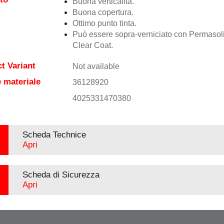
Buona verticalità.
Buona copertura.
Ottimo punto tinta.
Può essere sopra-verniciato con Permasol
Clear Coat.
t Variant
Not available
 materiale
36128920
4025331470380
Scheda Technice
Apri
Scheda di Sicurezza
Apri