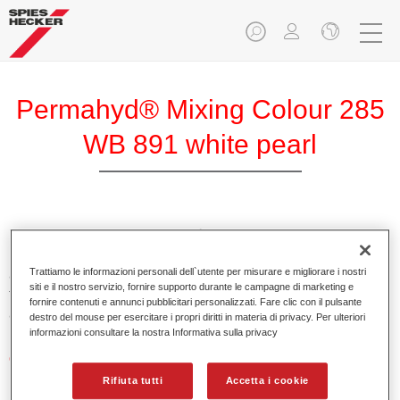
Permahyd® Mixing Colour 285
WB 891 white pearl
Permahyd Mixing Colour 285 è adatto per un uso con
Permahyd Pearl Base Coat 285, un sistema di base opaca
Trattiamo le informazioni personali dell`utente per misurare e migliorare i nostri
all’acqua di alta qualità. È basata su una speciale
siti e il nostro servizio, fornire supporto durante le campagne di marketing e
tecnologia di dispersione poliuretanica per vernici pastello e
fornire contenuti e annunci pubblicitari personalizzati. Fare clic con il pulsante
ad effetto.
destro del mouse per esercitare i propri diritti in materia di privacy. Per ulteriori
informazioni consultare la nostra Informativa sulla privacy
Caratteristiche del prodotto
Applicazione semplice e veloce in 1,5 mani.
Rifiuta tutti
Accetta i cookie
Buona verticalità.