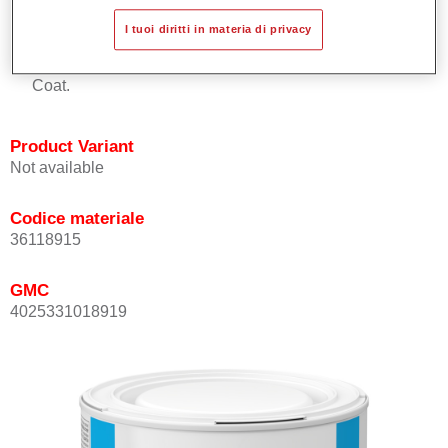
Buona copertura.
I tuoi diritti in materia di privacy
Ottimo punto tinta.
Può essere sopra-verniciato con Permasolid HS Clear
Coat.
Product Variant
Not available
Codice materiale
36118915
GMC
4025331018919