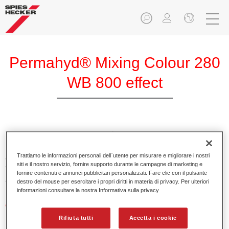
Permahyd® Mixing Colour 280
WB 800 effect
PermahydMixing Colour 280 è adatto per un uso con
Permahyd Pearl Base Coat 285, un sistema di base opaca
Trattiamo le informazioni personali dell`utente per misurare e migliorare i nostri
all’acqua di alta qualità. È basata su una speciale
siti e il nostro servizio, fornire supporto durante le campagne di marketing e
tecnologia di dispersione poliuretanica per vernici pastello e
fornire contenuti e annunci pubblicitari personalizzati. Fare clic con il pulsante
ad effetto.
destro del mouse per esercitare i propri diritti in materia di privacy. Per ulteriori
informazioni consultare la nostra Informativa sulla privacy
Caratteristiche del prodotto
Applicazione semplice e veloce in 1,5 mani.
Rifiuta tutti
Accetta i cookie
Buona verticalità.