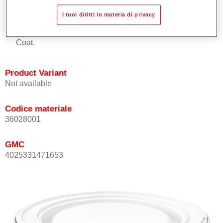
Buona copertura.
I tuoi diritti in materia di privacy
Ottimo punto tinta.
Può essere sopra-verniciato con Permasolid HS Kclear
Coat.
Product Variant
Not available
Codice materiale
36028001
GMC
4025331471653