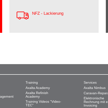
NFZ - Lackierung
Training
Services
Axalta Academy
Axalta Nimbus
Axalta Refinish
Caravan-Repar
nagement
Academy
Elektronische
Training Videos "Video-
Rechnung mit e
TEC"
Invoicing