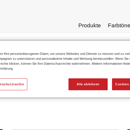
Produkte
Farbtön
ten Ihre personenbezogenen Daten, um unsere Websites und Dienste zu messen und zu ver
pagnen zu unterstützen und personalisierte Inhalte und Werbung bereitzustellen. Wenn Sie a
 rechts klicken, können Sie Ihre Datenschutzrechte wahrnehmen. Weitere Informationen finde
erklärung
Spies Hecker Produktkatalog
enschutzrechte
Alle ablehnen
Cookies 