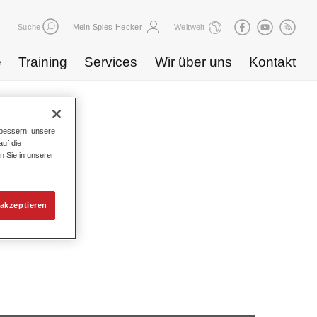
Suche
Mein Spies Hecker
Weltweit
e
Training
Services
Wir über uns
Kontakt
bessern, unsere
uf die
n Sie in unserer
akzeptieren