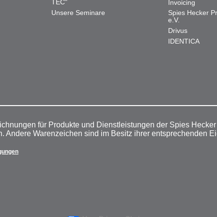
TEC"
Invoicing
Unsere Seminare
Spies Hecker Pr
e.V.
Drivus
IDENTICA
ichnungen für Produkte und Dienstleistungen der Spies Hecke
n. Andere Warenzeichen sind im Besitz ihrer entsprechenden E
gungen