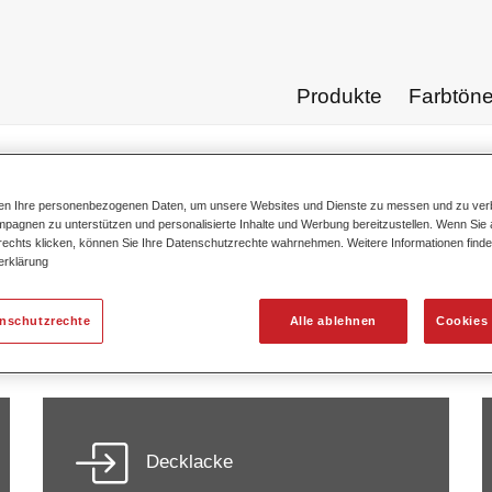
Produkte
Farbtön
ten Ihre personenbezogenen Daten, um unsere Websites und Dienste zu messen und zu ver
pagnen zu unterstützen und personalisierte Inhalte und Werbung bereitzustellen. Wenn Sie a
 rechts klicken, können Sie Ihre Datenschutzrechte wahrnehmen. Weitere Informationen finde
erklärung
rodukte für die Industrielackieru
enschutzrechte
Alle ablehnen
Cookies 
Decklacke