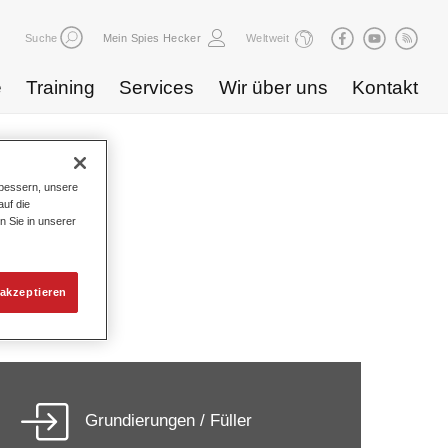
Suche
Mein Spies Hecker
Weltweit
e
Training
Services
Wir über uns
Kontakt
bessern, unsere
uf die
n Sie in unserer
ng
akzeptieren
Grundierungen / Füller