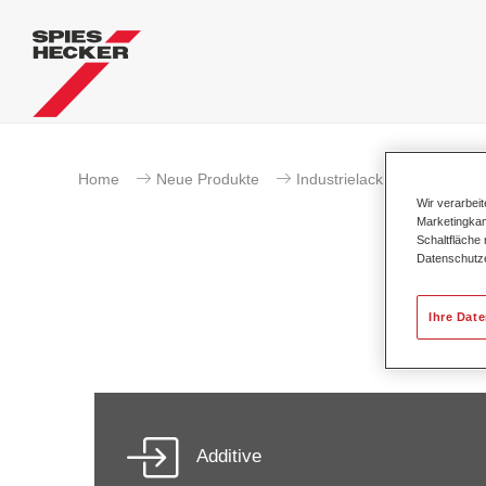
Home
Neue Produkte
Industrielackierung
Wir verarbei
Marketingkam
Schaltfläche
Datenschutz
P
Ihre Dat
Additive