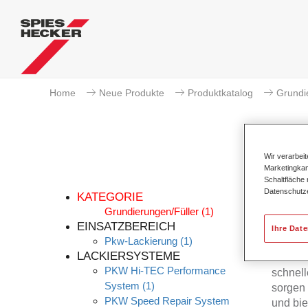
Home
Neue Produkte
Produktkatalog
Grundi
Wir verarbei
Marketingkam
Schaltfläche
Datenschutz
KATEGORIE
Grundierungen/Füller
(1)
EINSATZBEREICH
Ihre Dat
Pkw-Lackierung
(1)
Priomat
LACKIERSYSTEME
Substa
PKW Hi-TEC Performance
schnell
System
(1)
sorgen 
PKW Speed Repair System
und bie