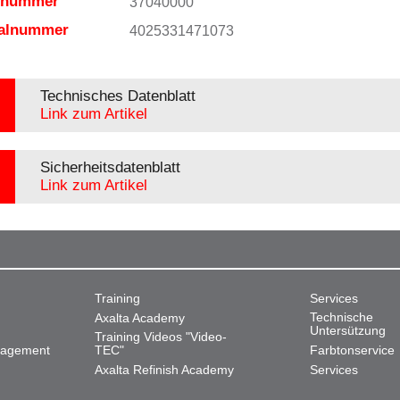
elnummer
37040000
ialnummer
4025331471073
Technisches Datenblatt
Link zum Artikel
Sicherheitsdatenblatt
Link zum Artikel
Training
Services
Technische
Axalta Academy
Untersützung
Training Videos "Video-
nagement
TEC"
Farbtonservice
Axalta Refinish Academy
Services