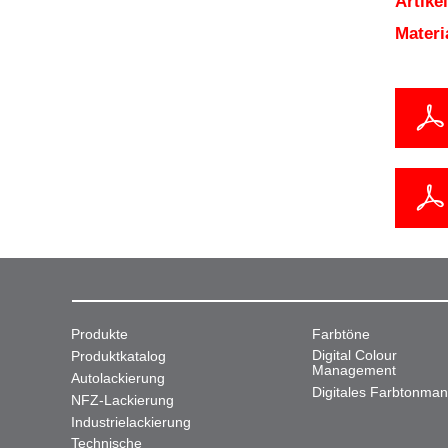
Artik
Mater
Produkte
Farbtöne
Digital Colour
Produktkatalog
Management
Autolackierung
Digitales Farbtonma
NFZ-Lackierung
Industrielackierung
Technische