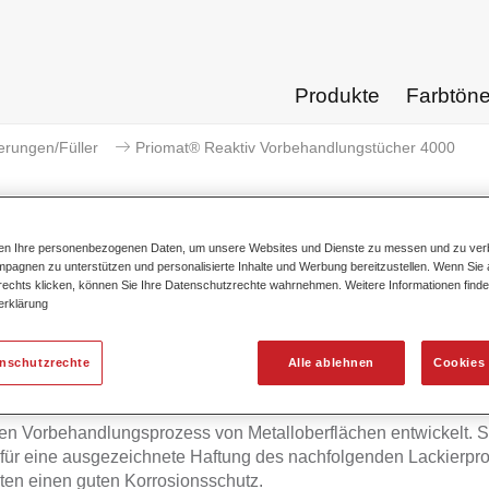
Produkte
Farbtön
erungen/Füller
Priomat® Reaktiv Vorbehandlungstücher 4000
ten Ihre personenbezogenen Daten, um unsere Websites und Dienste zu messen und zu ver
pagnen zu unterstützen und personalisierte Inhalte und Werbung bereitzustellen. Wenn Sie a
Priomat® Reaktiv Vorbehan
 rechts klicken, können Sie Ihre Datenschutzrechte wahrnehmen. Weitere Informationen finde
erklärung
enschutzrechte
Alle ablehnen
Cookies 
 Reaktiv Vorbehandlungstücher 4000 beinhalten spezielle, reak
nzen. Die Tücher sind einfach anzuwenden und wurden für den
en Vorbehandlungsprozess von Metalloberflächen entwickelt. S
für eine ausgezeichnete Haftung des nachfolgenden Lackierpr
ten einen guten Korrosionsschutz.