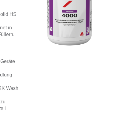
olid HS
net in
üllern.
 Geräte
ndlung
u 2K Wash
 zu
eil