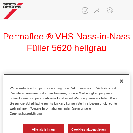
Permafleet® VHS Nass-in-Nass
Füller 5620 hellgrau
Permafleet VHS Nass-in-Nass Füller 5620 ist ein
hochwertiger 2K High Solid Füller auf Acrylharz-Basis.
Wir verarbeiten Ihre personenbezogenen Daten, um unsere Websites und
Dienste zu messen und zu verbessern, unsere Marketingkampagnen zu
unterstützen und personalisierte Inhalte und Werbung bereitzustellen. Wenn
Produktmerkmale
Sie auf die Schaltfläche rechts klicken, können Sie Ihre Datenschutzrechte
Für die effiziente nass-in-nass Verarbeitung.
wahrnehmen. Weitere Informationen finden Sie in unserer
Besitzt einen sehr hohen Festkörperanteil.
Datenschutzerklärung
Bietet eine hohe Ergiebigkeit.
Erzielt einen guten Decklackstand.
Alle ablehnen
Cookies akzeptieren