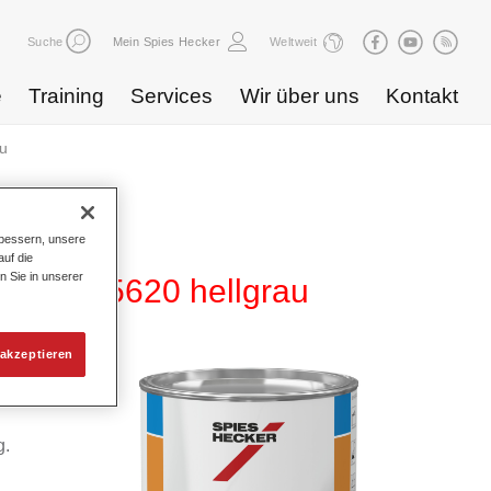
Suche
Mein Spies Hecker
Weltweit
e
Training
Services
Wir über uns
Kontakt
au
bessern, unsere
uf die
n Sie in unserer
Füller 5620 hellgrau
akzeptieren
h Solid
g.