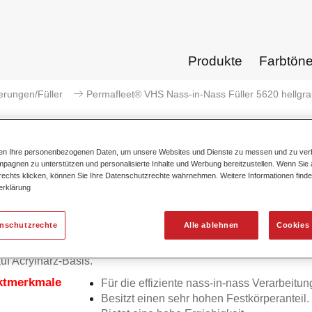
Produkte
Farbtön
erungen/Füller
Permafleet® VHS Nass-in-Nass Füller 5620 hellgr
ten Ihre personenbezogenen Daten, um unsere Websites und Dienste zu messen und zu ver
pagnen zu unterstützen und personalisierte Inhalte und Werbung bereitzustellen. Wenn Sie a
 rechts klicken, können Sie Ihre Datenschutzrechte wahrnehmen. Weitere Informationen finde
Permafleet® VHS Nass-in-Nass 
erklärung
enschutzrechte
Alle ablehnen
Cookies 
eet VHS Nass-in-Nass Füller 5620 ist ein hochwertiger 2K Hig
auf Acrylharz-Basis.
ktmerkmale
Für die effiziente nass-in-nass Verarbeitun
Besitzt einen sehr hohen Festkörperanteil.