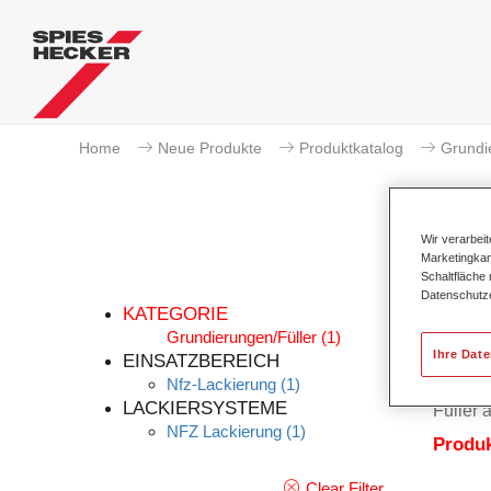
Home
Neue Produkte
Produktkatalog
Grundi
Wir verarbei
Marketingkam
Schaltfläche
Datenschutz
KATEGORIE
Grundierungen/Füller
(1)
Ihre Dat
EINSATZBEREICH
Nfz-Lackierung
(1)
Permafl
LACKIERSYSTEME
Füller 
NFZ Lackierung
(1)
Produ
Clear Filter