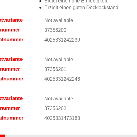
Bietet eine hohe Ergiebigkeit.
Erzielt einen guten Decklackstand.
tvariante
Not available
elnummer
37356200
ialnummer
4025331242239
tvariante
Not available
elnummer
37356201
ialnummer
4025331242246
tvariante
Not available
elnummer
37356202
ialnummer
4025331473183