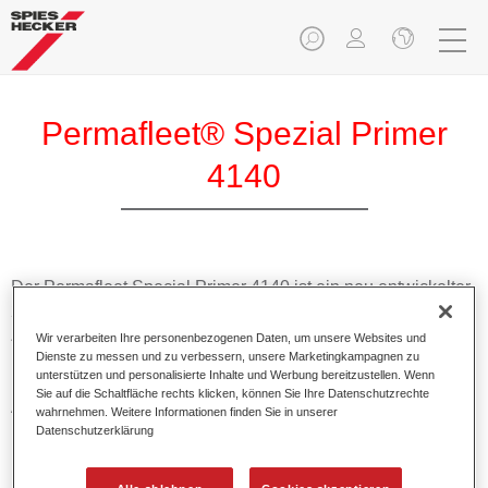
Permafleet® Spezial Primer
4140
Der Permafleet Special Primer 4140 ist ein neu entwickelter
2K Wash Primer auf Polyvinylbutyral-Basis. Er ist
Zinkchromat frei und speziell für die Anforderungen im NFZ
Wir verarbeiten Ihre personenbezogenen Daten, um unsere Websites und
Dienste zu messen und zu verbessern, unsere Marketingkampagnen zu
und Bus Bereich entwickelt worden. Er kann durch seine
unterstützen und personalisierte Inhalte und Werbung bereitzustellen. Wenn
passivierende Wirkung sowohl auf Stahl als auch auf
Sie auf die Schaltfläche rechts klicken, können Sie Ihre Datenschutzrechte
Aluminium und Edelstahl eingesetzt werden.
wahrnehmen. Weitere Informationen finden Sie in unserer
Datenschutzerklärung
Produktmerkmale
Zinkchromat frei und entspricht somit der REACH