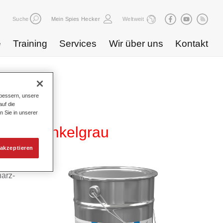
Suche
Mein Spies Hecker
Weltweit
e
Training
Services
Wir über uns
Kontakt
bessern, unsere
uf die
n Sie in unserer
 5530 dunkelgrau
akzeptieren
harz-