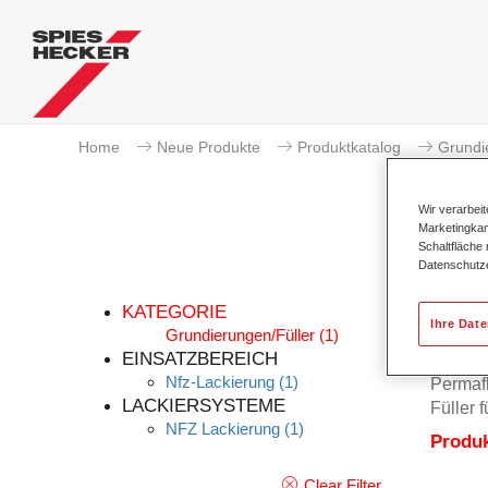
Home
Neue Produkte
Produktkatalog
Grundi
Wir verarbei
Marketingkam
Schaltfläche
Datenschutz
KATEGORIE
Ihre Dat
Grundierungen/Füller
(1)
EINSATZBEREICH
Nfz-Lackierung
(1)
Permafl
LACKIERSYSTEME
Füller 
NFZ Lackierung
(1)
Produ
Clear Filter