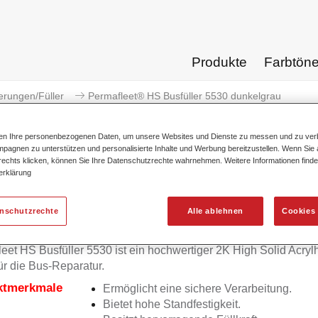
Produkte
Farbtön
erungen/Füller
Permafleet® HS Busfüller 5530 dunkelgrau
ten Ihre personenbezogenen Daten, um unsere Websites und Dienste zu messen und zu ver
pagnen zu unterstützen und personalisierte Inhalte und Werbung bereitzustellen. Wenn Sie a
 rechts klicken, können Sie Ihre Datenschutzrechte wahrnehmen. Weitere Informationen finde
erklärung
Permafleet® HS Busfüller
enschutzrechte
Alle ablehnen
Cookies 
eet HS Busfüller 5530 ist ein hochwertiger 2K High Solid Acryl
für die Bus-Reparatur.
ktmerkmale
Ermöglicht eine sichere Verarbeitung.
Bietet hohe Standfestigkeit.