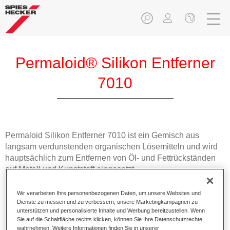
Permaloid® Silikon Entferner
7010
Permaloid Silikon Entferner 7010 ist ein Gemisch aus
langsam verdunstenden organischen Lösemitteln und wird
hauptsächlich zum Entfernen von Öl- und Fettrückständen
auf Metall und Kunststoff eingesetzt.
Wir verarbeiten Ihre personenbezogenen Daten, um unsere Websites und
Produktmerkmale
Dienste zu messen und zu verbessern, unsere Marketingkampagnen zu
Erzielt eine antistatische Wirkung bei Kunststoffteilen.
unterstützen und personalisierte Inhalte und Werbung bereitzustellen. Wenn
Enthält milde Lösemittel.
Sie auf die Schaltfläche rechts klicken, können Sie Ihre Datenschutzrechte
Dank eines höheren Flammpunktes ist die Lagerung
wahrnehmen. Weitere Informationen finden Sie in unserer