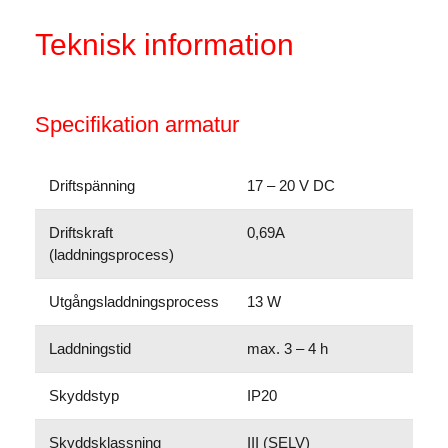
Teknisk information
Specifikation armatur
Driftspänning
17 – 20 V DC
Driftskraft
0,69A
(laddningsprocess)
Utgångsladdningsprocess
13 W
Laddningstid
max. 3 – 4 h
Skyddstyp
IP20
Skyddsklassning
III (SELV)