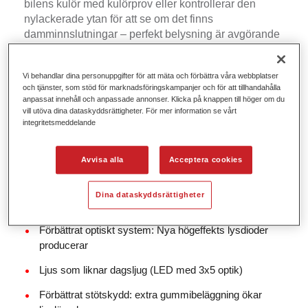
bilens kulör med kulörprov eller kontrollerar den
nylackerade ytan för att se om det finns
damminnslutningar – perfekt belysning är avgörande
om det skall bli rätt.
Vår sladdlösa Axalta Q-Lite dagsljuslampa hjälper
Vi behandlar dina personuppgifter för att mäta och förbättra våra webbplatser
och tjänster, som stöd för marknadsföringskampanjer och för att tillhandahålla
lackerare att välja rätt kulör. Det förbättrade optiska
anpassat innehåll och anpassade annonser. Klicka på knappen till höger om du
systmet med 15 högeffektslysdioder gör det möjligt
vill utöva dina dataskyddsrättigheter. För mer information se vårt
för verkstäder att ställa in ljusintensitetsnivåer i flera
integritetsmeddelande
steg. Detta gör det möjligt att jämföra ljusa och mörka
kulörer exakt. Förutom att ge starkt dagsljus jämfört
Avvisa alla
Acceptera cookies
med middagsljus ger Axalta Q-Lite dagsljuslampa dig
även ett varmt kvällsljus.
Dina dataskyddsrättigheter
Förbättrat optiskt system: Nya högeffekts lysdioder
producerar
Ljus som liknar dagsljug (LED med 3x5 optik)
Förbättrat stötskydd: extra gummibeläggning ökar