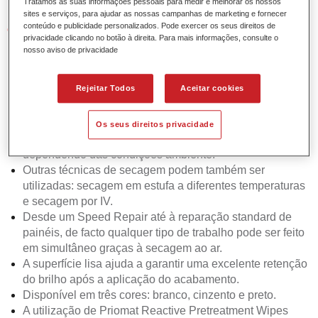
Tratamos as suas informações pessoais para medir e melhorar os nossos
sites e serviços, para ajudar as nossas campanhas de marketing e fornecer
conteúdo e publicidade personalizados. Pode exercer os seus direitos de
Características do produto
privacidade clicando no botão à direita. Para mais informações, consulte o
Proporção de mistura simples 1:1 com o Permasolid
nosso aviso de privacidade
Speed Surfacer Hardener 3550.
Aplicação contínua - até 4 demãos.
Rejeitar Todos
Aceitar cookies
Excelente estabilidade vertical.
Economiza tempo e energia graças ao seu
impressionante desempenho na secagem ao ar. Pode
Os seus direitos privacidade
ser lixado após apenas 20 minutos de secagem ao ar
dependendo das condições ambiente.
Outras técnicas de secagem podem também ser
utilizadas: secagem em estufa a diferentes temperaturas
e secagem por IV.
Desde um Speed Repair até à reparação standard de
painéis, de facto qualquer tipo de trabalho pode ser feito
em simultâneo graças à secagem ao ar.
A superfície lisa ajuda a garantir uma excelente retenção
do brilho após a aplicação do acabamento.
Disponível em três cores: branco, cinzento e preto.
A utilização de Priomat Reactive Pretreatment Wipes