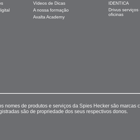
es
Vídeos de Dicas
IDENTICA
Drivus serviços
gital
A nossa formação
oficinas
Axalta Academy
 os nomes de produtos e serviços da Spies Hecker são marcas c
egistradas são de propriedade dos seus respectivos donos.