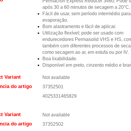
Permacron Express Reducer 3460. Pode se
após 30 a 60 minutos de secagem a 20°C.
Fácil de usar, sem período intermédio para
evaporação.
Bom alastramento e fácil de aplicar.
Utilização flexível; pode ser usado com
endurecedores Permasolid VHS e HS, co
também com diferentes processos de sec
como secagem ao ar, em estufa ou por IV.
Boa lixabilidade.
Disponível em preto, cinzento médio e bra
t Variant
Not available
ncia do artigo
37352501
4025331465829
t Variant
Not available
ncia do artigo
37352502