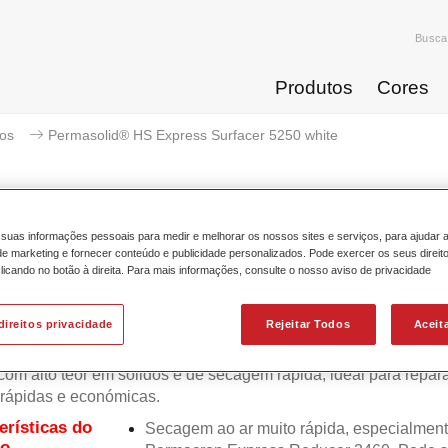
Busca
Produtos
Cores
ios
Permasolid® HS Express Surfacer 5250 white
suas informações pessoais para medir e melhorar os nossos sites e serviços, para ajudar 
 marketing e fornecer conteúdo e publicidade personalizados. Pode exercer os seus direit
Permasolid® HS Express Su
licando no botão à direita. Para mais informações, consulte o nosso aviso de privacidade
direitos privacidade
Rejeitar Todos
Aceit
olid HS Express Surfacer 5250 é um aparelho de 2 component
 com alto teor em sólidos e de secagem rápida, ideal para repa
 rápidas e económicas.
erísticas do
Secagem ao ar muito rápida, especialmen
to