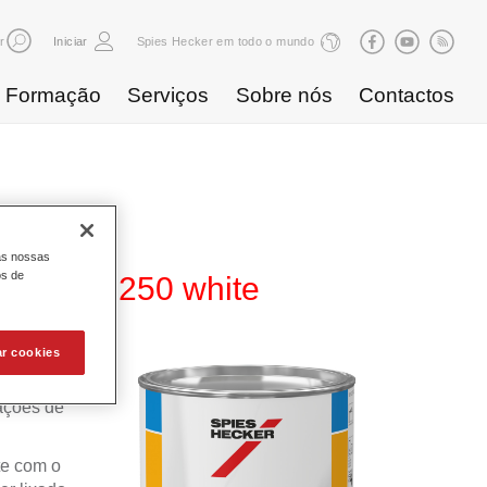
r
Iniciar
Spies Hecker em todo o mundo
Formação
Serviços
Sobre nós
Contactos
as nossas
os de
rfacer 5250 white
ar cookies
es,
rações de
te com o