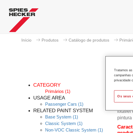
Início
Produtos
Catálogo de produtos
Primár
Tratamos as 
campanhas de
privacidade c
CATEGORY
Primários
(1)
Os seus 
USAGE AREA
Passenger Cars
(1)
Permas
RELATED PAINT SYSTEM
lixável
Base System
(1)
pintura
Classic System
(1)
Caract
Non-VOC Classic System
(1)
produ