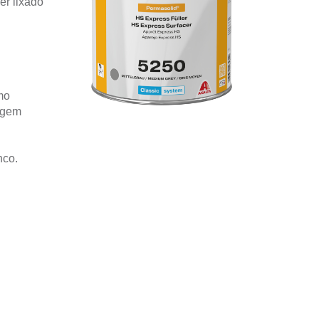
r lixado
mo
agem
nco.