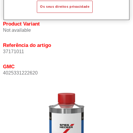
Disponível em preto 7101 e branco 7103.
Os seus direitos privacidade
Product Variant
Not available
Referência do artigo
37171011
GMC
4025331222620