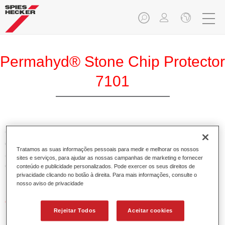
Permahyd® Stone Chip Protector
7101
O Permahyd Protector Anti-Gravilha é um protector anti-
gravilha em base aquosa. É especialmente adequado para
Tratamos as suas informações pessoais para medir e melhorar os nossos
aquelas zonas das viaturas ligeiras e comerciais que estão
sites e serviços, para ajudar as nossas campanhas de marketing e fornecer
expostas ao impacto da gravilha, como por exemplo as
conteúdo e publicidade personalizados. Pode exercer os seus direitos de
privacidade clicando no botão à direita. Para mais informações, consulte o
partes frontais e embaladeiras.
nosso aviso de privacidade
Características do produto
Rejeitar Todos
Aceitar cookies
Oferece elevado nível de elasticidade.
Pode ser repintado com todos os acabamentos.