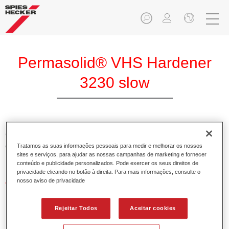
Permasolid® VHS Hardener
3230 slow
O Permasolid Endurecedor VHS 3230 lento permite uma
óptima aplicação para os aparelhos Permasolid HS,
Tratamos as suas informações pessoais para medir e melhorar os nossos
sites e serviços, para ajudar as nossas campanhas de marketing e fornecer
Permasolid Esmalte HS 275 e vernizes HS.
conteúdo e publicidade personalizados. Pode exercer os seus direitos de
privacidade clicando no botão à direita. Para mais informações, consulte o
nosso aviso de privacidade
Características do produto
Possui alto teor em sólidos.
Permite uma aplicação económica e ambientalmente
Rejeitar Todos
Aceitar cookies
responsável.
Adequado para a reparação de painéis e pinturas gerais