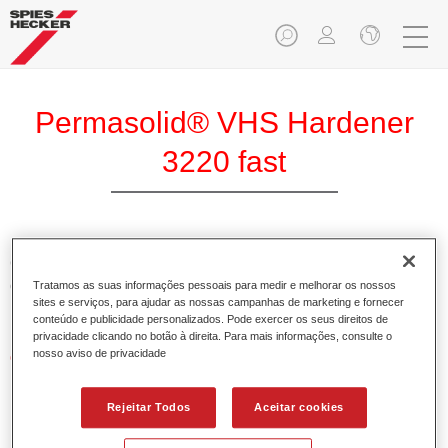
Permasolid® VHS Hardener
3220 fast
O Permasolid Endurecedor VHS 3220 rápido permite uma
óptima aplicação para os aparelhos Permasolid HS,
Tratamos as suas informações pessoais para medir e melhorar os nossos
sites e serviços, para ajudar as nossas campanhas de marketing e fornecer
Permasolid Esmalte HS 275 e vernizes HS.
conteúdo e publicidade personalizados. Pode exercer os seus direitos de
privacidade clicando no botão à direita. Para mais informações, consulte o
nosso aviso de privacidade
Características do produto
Possui alto teor em sólidos.
Permite uma aplicação económica e ambientalmente
Rejeitar Todos
Aceitar cookies
responsável.
Adequado para a reparação de painéis (Micro Repair) e