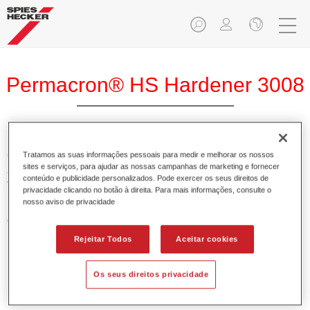
Permacron® HS Hardener 3008
O Permacron Endurecedor HS 3008 permite a óptima
Tratamos as suas informações pessoais para medir e melhorar os nossos
sites e serviços, para ajudar as nossas campanhas de marketing e fornecer
aplicação do Permacron Aparelho HS 5107 e do Permacron
conteúdo e publicidade personalizados. Pode exercer os seus direitos de
Verniz HS 8007.
privacidade clicando no botão à direita. Para mais informações, consulte o
nosso aviso de privacidade
Características do produto
Possui alto teor em sólidos.
Rejeitar Todos
Aceitar cookies
Permite uma aplicação económica e ambientalmente
responsável.
Os seus direitos privacidade
Adequado para a reparação de painéis e pinturas gerais
a temperaturas normais.