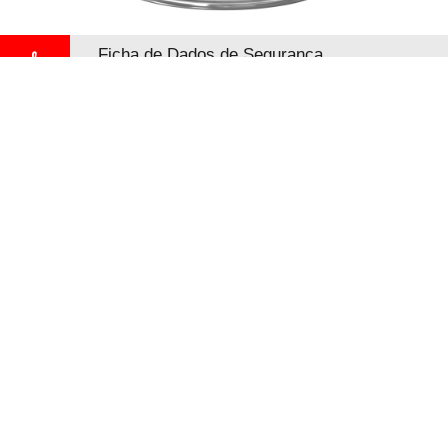
Ficha de Dados de Segurança
Descarregar
Contactos
Spies Hecker Portugal
Estrada Nacional nº 249, km. 14
PT - 2725-397 Mem Martins
+35 1 21 926 60 00
O logótipo da Spies Hecker, a Spies Hecker e todos os
nomes de produtos e serviços da Spies Hecker são
marcas comerciais ou marcas registradas da Axalta