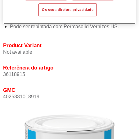
Oferece boa estabilidade vertical.
Os seus direitos privacidade
Proporciona boa opacidade.
Atinge uma elevada precisão de cor.
Pode ser repintada com Permasolid Vernizes HS.
Product Variant
Not available
Referência do artigo
36118915
GMC
4025331018919