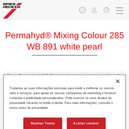
Permahyd® Mixing Colour 285
WB 891 white pearl
A Base Permahyd 285 Perlado é adequada para utilização
com Permahyd Base Bicamada Nacarada 285, um sistema
de base bicamada aquosa de alta qualidade. Está baseada
Tratamos as suas informações pessoais para medir e melhorar os nossos
sites e serviços, para ajudar as nossas campanhas de marketing e fornecer
numa tecnologia especial de dispersão de poliuretano para
conteúdo e publicidade personalizados. Pode exercer os seus direitos de
cores sólidas e de efeitos.
privacidade clicando no botão à direita. Para mais informações, consulte o
nosso aviso de privacidade
Características do produto
Permite uma aplicação simples e rápida numa operação
Rejeitar Todos
Aceitar cookies
de 1.5 demãos.