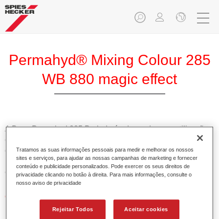
Permahyd® Mixing Colour 285
WB 880 magic effect
A Base Permahyd 285 Perlado é adequada para utilização
com Permahyd Base Bicamada Nacarada 285, um sistema
de base bicamada aquosa de alta qualidade. Está baseada
Tratamos as suas informações pessoais para medir e melhorar os nossos
sites e serviços, para ajudar as nossas campanhas de marketing e fornecer
numa tecnologia especial de dispersão de poliuretano para
conteúdo e publicidade personalizados. Pode exercer os seus direitos de
cores sólidas e de efeitos.
privacidade clicando no botão à direita. Para mais informações, consulte o
nosso aviso de privacidade
Características do produto
Permite uma aplicação simples e rápida numa operação
Rejeitar Todos
Aceitar cookies
de 1.5 demãos.