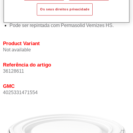
Oferece boa estabilidade vertical.
Os seus direitos privacidade
Proporciona boa opacidade.
Atinge uma elevada precisão de cor.
Pode ser repintada com Permasolid Vernizes HS.
Product Variant
Not available
Referência do artigo
36128611
GMC
4025331471554