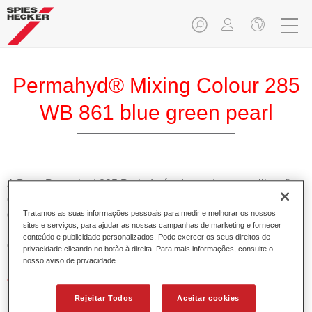
Permahyd® Mixing Colour 285
WB 861 blue green pearl
A Base Permahyd 285 Perlado é adequada para utilização
com Permahyd Base Bicamada Nacarada 285, um sistema
de base bicamada aquosa de alta qualidade. Está baseada
Tratamos as suas informações pessoais para medir e melhorar os nossos
sites e serviços, para ajudar as nossas campanhas de marketing e fornecer
numa tecnologia especial de dispersão de poliuretano para
conteúdo e publicidade personalizados. Pode exercer os seus direitos de
cores sólidas e de efeitos.
privacidade clicando no botão à direita. Para mais informações, consulte o
nosso aviso de privacidade
Características do produto
Permite uma aplicação simples e rápida numa operação
Rejeitar Todos
Aceitar cookies
de 1.5 demãos.