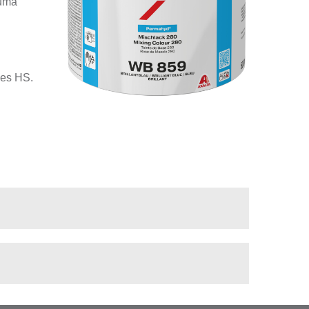
numa
zes HS.