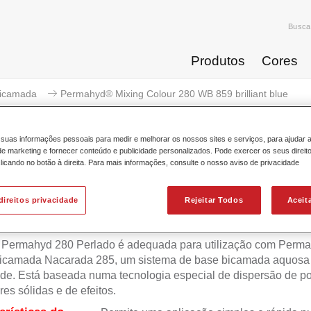
Busca
Produtos
Cores
icamada
Permahyd® Mixing Colour 280 WB 859 brilliant blue
suas informações pessoais para medir e melhorar os nossos sites e serviços, para ajudar 
 marketing e fornecer conteúdo e publicidade personalizados. Pode exercer os seus direit
licando no botão à direita. Para mais informações, consulte o nosso aviso de privacidade
Permahyd® Mixing Colour 280 W
direitos privacidade
Rejeitar Todos
Aceit
 Permahyd 280 Perlado é adequada para utilização com Perm
icamada Nacarada 285, um sistema de base bicamada aquosa 
de. Está baseada numa tecnologia especial de dispersão de po
res sólidas e de efeitos.