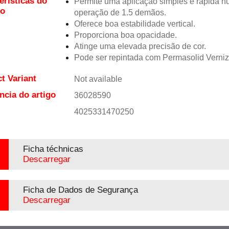
erísticas do
Permite uma aplicação simples e rápida 
to
operação de 1.5 demãos.
Oferece boa estabilidade vertical.
Proporciona boa opacidade.
Atinge uma elevada precisão de cor.
Pode ser repintada com Permasolid Verni
t Variant
Not available
ncia do artigo
36028590
4025331470250
Ficha téchnicas
Descarregar
Ficha de Dados de Segurança
Descarregar