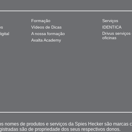
Formação
Serviços
es
Vídeos de Dicas
IDENTICA
Drivus serviços
gital
A nossa formação
oficinas
Axalta Academy
 os nomes de produtos e serviços da Spies Hecker são marcas c
egistradas são de propriedade dos seus respectivos donos.