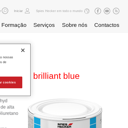
r
Iniciar
Spies Hecker em todo o mundo
Formação
Serviços
Sobre nós
Contactos
as nossas
os de
B 859 brilliant blue
ar cookies
ahyd
de alta
liuretano