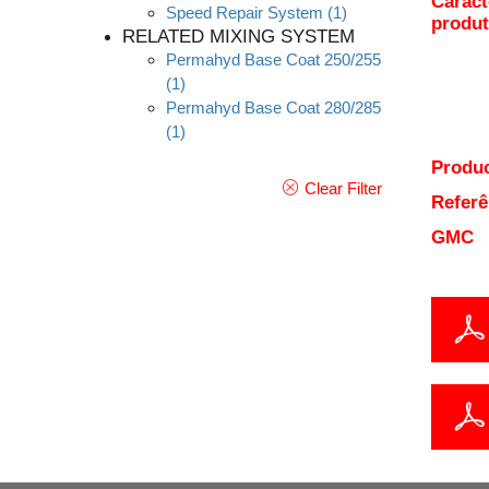
Caract
Speed Repair System
(1)
produ
RELATED MIXING SYSTEM
Permahyd Base Coat 250/255
(1)
Permahyd Base Coat 280/285
(1)
Produc
Clear Filter
Referê
GMC