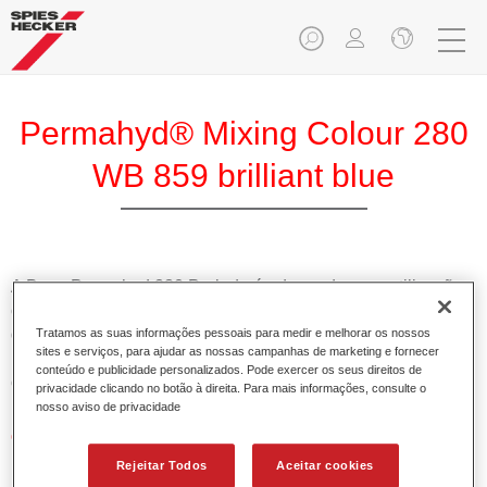
Permahyd® Mixing Colour 280
WB 859 brilliant blue
A Base Permahyd 280 Perlado é adequada para utilização
com Permahyd Base Bicamada Nacarada 285, um sistema
de base bicamada aquosa de alta qualidade. Está baseada
Tratamos as suas informações pessoais para medir e melhorar os nossos
sites e serviços, para ajudar as nossas campanhas de marketing e fornecer
numa tecnologia especial de dispersão de poliuretano para
conteúdo e publicidade personalizados. Pode exercer os seus direitos de
cores sólidas e de efeitos.
privacidade clicando no botão à direita. Para mais informações, consulte o
nosso aviso de privacidade
Características do produto
Permite uma aplicação simples e rápida numa operação
Rejeitar Todos
Aceitar cookies
de 1.5 demãos.