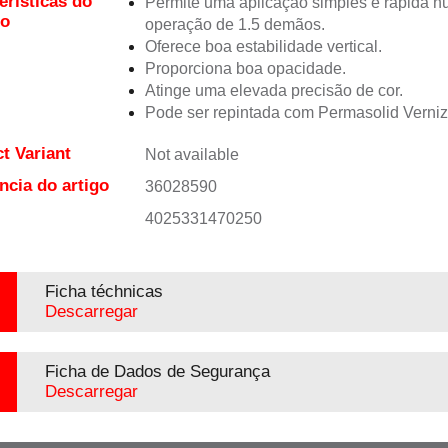
erísticas do
Permite uma aplicação simples e rápida 
to
operação de 1.5 demãos.
Oferece boa estabilidade vertical.
Proporciona boa opacidade.
Atinge uma elevada precisão de cor.
Pode ser repintada com Permasolid Verni
t Variant
Not available
ncia do artigo
36028590
4025331470250
Ficha téchnicas
Descarregar
Ficha de Dados de Segurança
Descarregar