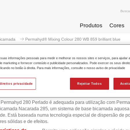
Busca
Produtos
Cores
icamada
Permahyd® Mixing Colour 280 WB 859 brilliant blue
suas informações pessoais para medir e melhorar os nossos sites e serviços, para ajudar 
 marketing e fornecer conteúdo e publicidade personalizados. Pode exercer os seus direit
licando no botão à direita. Para mais informações, consulte o nosso aviso de privacidade
Permahyd® Mixing Colour 280 W
direitos privacidade
Rejeitar Todos
Aceit
 Permahyd 280 Perlado é adequada para utilização com Perm
icamada Nacarada 285, um sistema de base bicamada aquosa 
de. Está baseada numa tecnologia especial de dispersão de po
res sólidas e de efeitos.