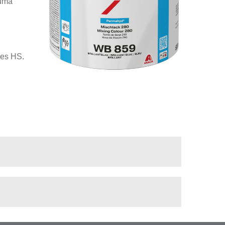
numa
zes HS.