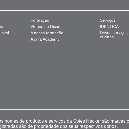
Formação
Serviços
es
Vídeos de Dicas
IDENTICA
Drivus serviços
gital
A nossa formação
oficinas
Axalta Academy
 os nomes de produtos e serviços da Spies Hecker são marcas c
egistradas são de propriedade dos seus respectivos donos.