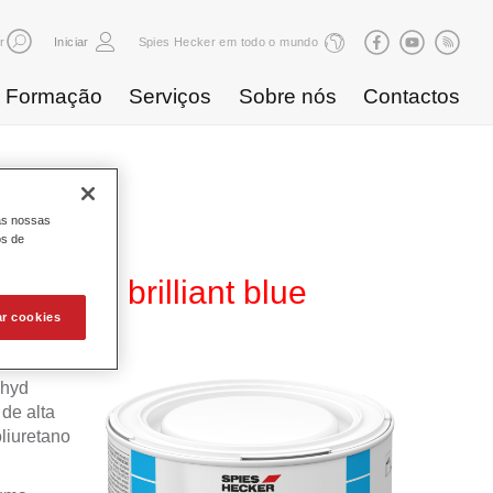
r
Iniciar
Spies Hecker em todo o mundo
Formação
Serviços
Sobre nós
Contactos
as nossas
os de
B 859 brilliant blue
ar cookies
ahyd
de alta
liuretano