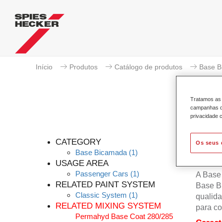
Início
Produtos
Catálogo de produtos
Base B
Tratamos as 
campanhas de
privacidade c
CATEGORY
Os seus 
Base Bicamada
(1)
USAGE AREA
Passenger Cars
(1)
A Base
RELATED PAINT SYSTEM
Base B
Classic System
(1)
qualida
RELATED MIXING SYSTEM
para co
Permahyd Base Coat 280/285