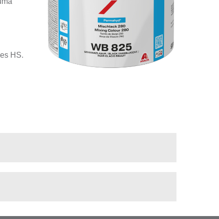
numa
zes HS.