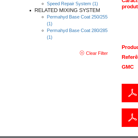
Caract
Speed Repair System
(1)
produ
RELATED MIXING SYSTEM
Permahyd Base Coat 250/255
(1)
Permahyd Base Coat 280/285
(1)
Produc
Clear Filter
Referê
GMC