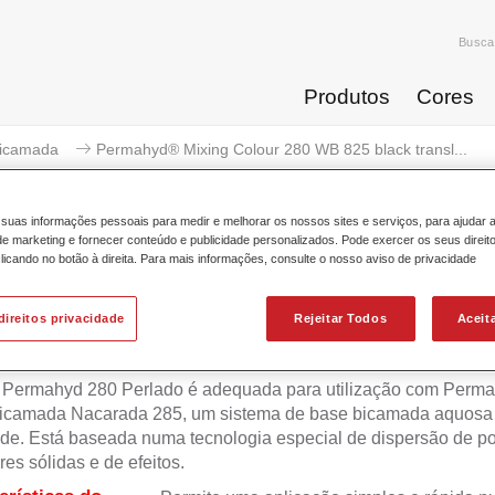
Busca
Produtos
Cores
icamada
Permahyd® Mixing Colour 280 WB 825 black transl...
suas informações pessoais para medir e melhorar os nossos sites e serviços, para ajudar 
 marketing e fornecer conteúdo e publicidade personalizados. Pode exercer os seus direit
licando no botão à direita. Para mais informações, consulte o nosso aviso de privacidade
Permahyd® Mixing Colour 280 WB
direitos privacidade
Rejeitar Todos
Aceit
 Permahyd 280 Perlado é adequada para utilização com Perm
icamada Nacarada 285, um sistema de base bicamada aquosa 
de. Está baseada numa tecnologia especial de dispersão de po
res sólidas e de efeitos.