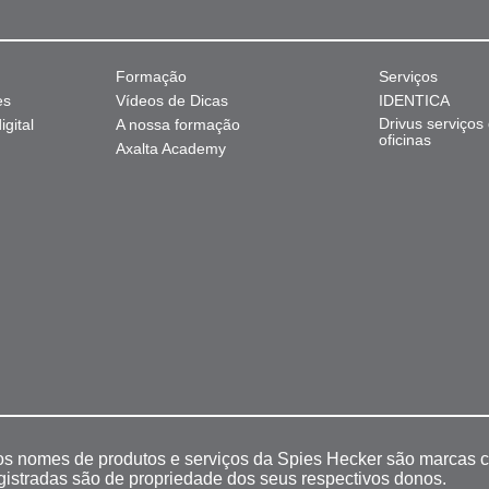
Formação
Serviços
es
Vídeos de Dicas
IDENTICA
Drivus serviços
gital
A nossa formação
oficinas
Axalta Academy
 os nomes de produtos e serviços da Spies Hecker são marcas c
egistradas são de propriedade dos seus respectivos donos.