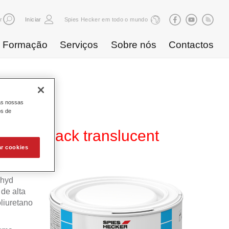
r
Iniciar
Spies Hecker em todo o mundo
Formação
Serviços
Sobre nós
Contactos
as nossas
os de
 825 black translucent
ar cookies
ahyd
de alta
liuretano