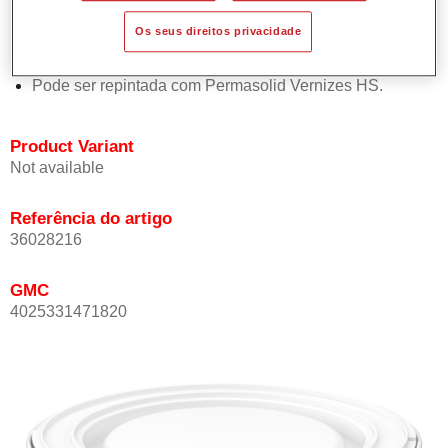
Oferece boa estabilidade vertical.
Os seus direitos privacidade
Proporciona boa opacidade.
Atinge uma elevada precisão de cor.
Pode ser repintada com Permasolid Vernizes HS.
Product Variant
Not available
Referência do artigo
36028216
GMC
4025331471820