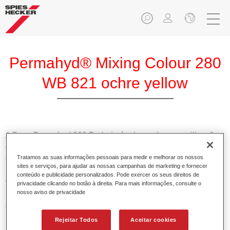
Permahyd® Mixing Colour 280
WB 821 ochre yellow
A Base Permahyd 280 Perlado é adequada para utilização
com Permahyd Base Bicamada Nacarada 285, um sistema
de base bicamada aquosa de alta qualidade. Está baseada
Tratamos as suas informações pessoais para medir e melhorar os nossos
sites e serviços, para ajudar as nossas campanhas de marketing e fornecer
numa tecnologia especial de dispersão de poliuretano para
conteúdo e publicidade personalizados. Pode exercer os seus direitos de
cores sólidas e de efeitos.
privacidade clicando no botão à direita. Para mais informações, consulte o
nosso aviso de privacidade
Características do produto
Permite uma aplicação simples e rápida numa operação
Rejeitar Todos
Aceitar cookies
de 1.5 demãos.