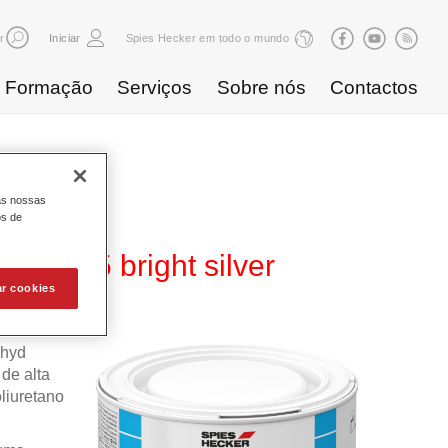
r
Iniciar
Spies Hecker em todo o mundo
Formação
Serviços
Sobre nós
Contactos
as nossas
os de
WB 815 bright silver
ar cookies
ahyd
de alta
liuretano