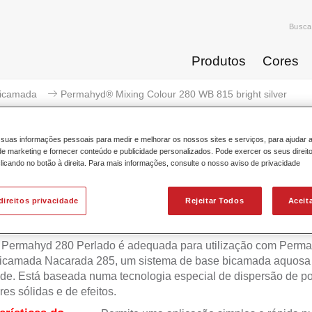
Busca
Produtos
Cores
icamada
Permahyd® Mixing Colour 280 WB 815 bright silver
suas informações pessoais para medir e melhorar os nossos sites e serviços, para ajudar 
 marketing e fornecer conteúdo e publicidade personalizados. Pode exercer os seus direit
licando no botão à direita. Para mais informações, consulte o nosso aviso de privacidade
Permahyd® Mixing Colour 280 
direitos privacidade
Rejeitar Todos
Aceit
 Permahyd 280 Perlado é adequada para utilização com Perm
icamada Nacarada 285, um sistema de base bicamada aquosa 
de. Está baseada numa tecnologia especial de dispersão de po
res sólidas e de efeitos.