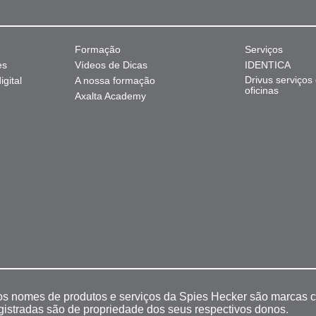
Formação
Serviços
es
Vídeos de Dicas
IDENTICA
Drivus serviços
gital
A nossa formação
oficinas
Axalta Academy
 os nomes de produtos e serviços da Spies Hecker são marcas c
egistradas são de propriedade dos seus respectivos donos.