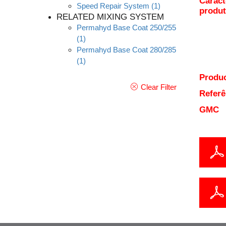
Caract
Speed Repair System
(1)
produ
RELATED MIXING SYSTEM
Permahyd Base Coat 250/255
(1)
Permahyd Base Coat 280/285
(1)
Produc
Clear Filter
Referê
GMC