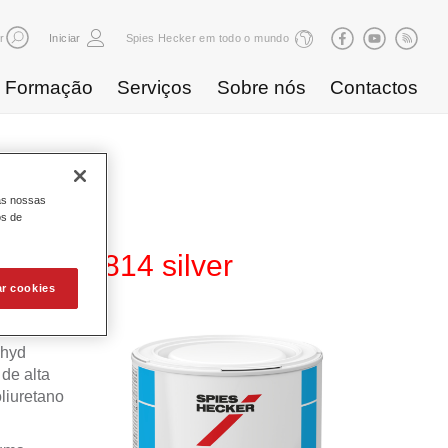
r
Iniciar
Spies Hecker em todo o mundo
Formação
Serviços
Sobre nós
Contactos
as nossas
os de
80 WB 814 silver
ar cookies
ahyd
de alta
liuretano