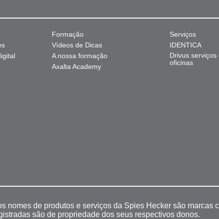
Formação
Serviços
es
Vídeos de Dicas
IDENTICA
Drivus serviços
gital
A nossa formação
oficinas
Axalta Academy
 os nomes de produtos e serviços da Spies Hecker são marcas c
egistradas são de propriedade dos seus respectivos donos.