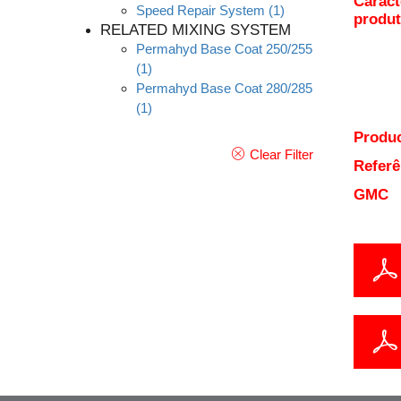
Caract
Speed Repair System
(1)
produ
RELATED MIXING SYSTEM
Permahyd Base Coat 250/255
(1)
Permahyd Base Coat 280/285
(1)
Produc
Clear Filter
Referê
GMC