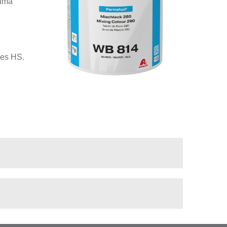
numa
zes HS.