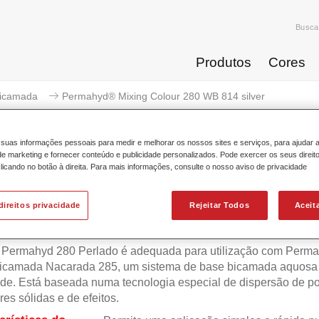
Busca
Produtos
Cores
icamada
Permahyd® Mixing Colour 280 WB 814 silver
suas informações pessoais para medir e melhorar os nossos sites e serviços, para ajudar 
 marketing e fornecer conteúdo e publicidade personalizados. Pode exercer os seus direit
licando no botão à direita. Para mais informações, consulte o nosso aviso de privacidade
Permahyd® Mixing Colour 2
direitos privacidade
Rejeitar Todos
Aceit
 Permahyd 280 Perlado é adequada para utilização com Perm
icamada Nacarada 285, um sistema de base bicamada aquosa 
de. Está baseada numa tecnologia especial de dispersão de po
res sólidas e de efeitos.