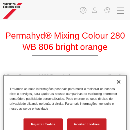
Permahyd® Mixing Colour 280
WB 806 bright orange
A Base Permahyd 280 Perlado é adequada para utilização
com Permahyd Base Bicamada Nacarada 285, um sistema
de base bicamada aquosa de alta qualidade. Está baseada
Tratamos as suas informações pessoais para medir e melhorar os nossos
sites e serviços, para ajudar as nossas campanhas de marketing e fornecer
numa tecnologia especial de dispersão de poliuretano para
conteúdo e publicidade personalizados. Pode exercer os seus direitos de
cores sólidas e de efeitos.
privacidade clicando no botão à direita. Para mais informações, consulte o
nosso aviso de privacidade
Características do produto
Permite uma aplicação simples e rápida numa operação
Rejeitar Todos
Aceitar cookies
de 1.5 demãos.