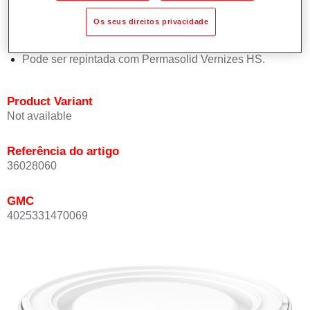
Oferece boa estabilidade vertical.
Os seus direitos privacidade
Proporciona boa opacidade.
Atinge uma elevada precisão de cor.
Pode ser repintada com Permasolid Vernizes HS.
Product Variant
Not available
Referência do artigo
36028060
GMC
4025331470069