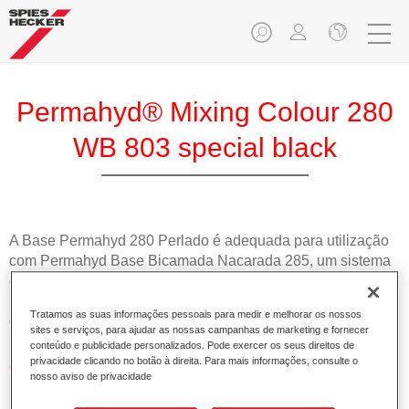
Permahyd® Mixing Colour 280
WB 803 special black
A Base Permahyd 280 Perlado é adequada para utilização
com Permahyd Base Bicamada Nacarada 285, um sistema
de base bicamada aquosa de alta qualidade. Está baseada
numa tecnologia especial de dispersão de poliuretano para
Tratamos as suas informações pessoais para medir e melhorar os nossos
cores sólidas e de efeitos.
sites e serviços, para ajudar as nossas campanhas de marketing e fornecer
conteúdo e publicidade personalizados. Pode exercer os seus direitos de
privacidade clicando no botão à direita. Para mais informações, consulte o
Características do produto
nosso aviso de privacidade
Permite uma aplicação simples e rápida numa operação
de 1.5 demãos.