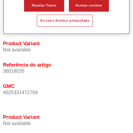
Oferece boa estabilidade vertical.
Rejeitar Todos
Aceitar cookies
Proporciona boa opacidade.
Atinge uma elevada precisão de cor.
Os seus direitos privacidade
Pode ser repintada com Permasolid Vernizes HS.
Product Variant
Not available
Referência do artigo
36018035
GMC
4025331472704
Product Variant
Not available