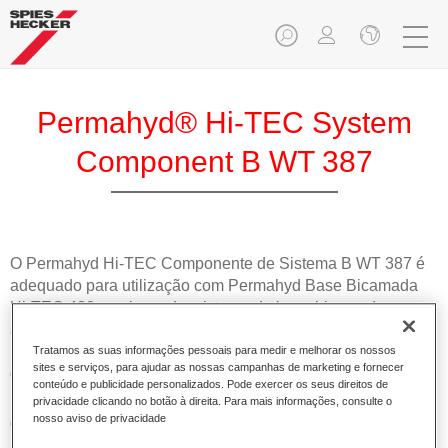
Permahyd® Hi-TEC System
Component B WT 387
O Permahyd Hi-TEC Componente de Sistema B WT 387 é
adequado para utilização com Permahyd Base Bicamada
Hi-TEC 480, um inovador sistema de base bicamada
aquosa. Este sistema de mistura contém todas as cores
lisas e de efeito necessárias para a repintura de alta
Tratamos as suas informações pessoais para medir e melhorar os nossos
sites e serviços, para ajudar as nossas campanhas de marketing e fornecer
qualidade de veículos automóveis de passageiros.
conteúdo e publicidade personalizados. Pode exercer os seus direitos de
privacidade clicando no botão à direita. Para mais informações, consulte o
nosso aviso de privacidade
Características do produto
Simples e rápido de aplicar.