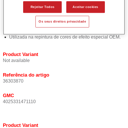
Oferece uma precisão de cor excepcional mesmo com
Rejeitar Todos
Aceitar cookies
orientação de efeito.
Promove tempos de processo curtos.
Os seus direitos privacidade
Permite um disfarce fácil e fiável.
Proporciona uma óptima cobertura.
Utilizada na repintura de cores de efeito especial OEM.
Product Variant
Not available
Referência do artigo
36303870
GMC
4025331471110
Product Variant