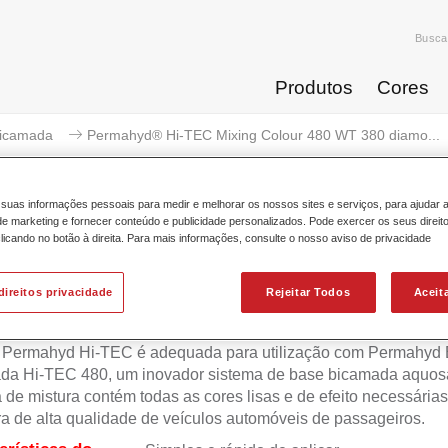
Busca
Produtos
Cores
icamada
Permahyd® Hi-TEC Mixing Colour 480 WT 380 diamo...
suas informações pessoais para medir e melhorar os nossos sites e serviços, para ajudar 
 marketing e fornecer conteúdo e publicidade personalizados. Pode exercer os seus direit
licando no botão à direita. Para mais informações, consulte o nosso aviso de privacidade
rmahyd® Hi-TEC Mixing Colour 4
direitos privacidade
Rejeitar Todos
Aceit
 Permahyd Hi-TEC é adequada para utilização com Permahyd
da Hi-TEC 480, um inovador sistema de base bicamada aquosa
 de mistura contém todas as cores lisas e de efeito necessárias
ra de alta qualidade de veículos automóveis de passageiros.