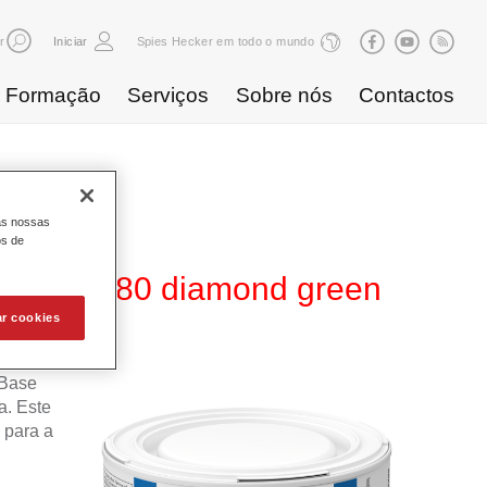
r
Iniciar
Spies Hecker em todo o mundo
Formação
Serviços
Sobre nós
Contactos
as nossas
os de
80 WT 380 diamond green
ar cookies
 Base
. Este
 para a