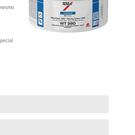
l mesmo
special