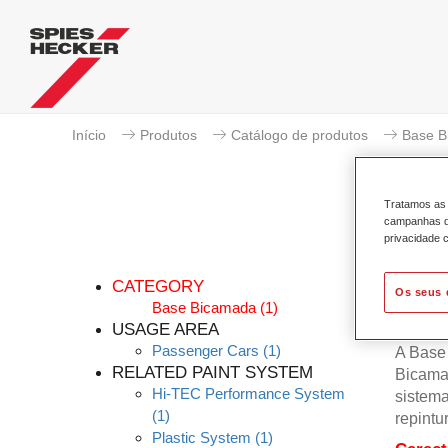
Início
Produtos
Catálogo de produtos
Base B
Tratamos as 
campanhas de
privacidade c
Pe
CATEGORY
Os seus 
Base Bicamada
(1)
USAGE AREA
Passenger Cars
(1)
A Base
RELATED PAINT SYSTEM
Bicama
Hi-TEC Performance System
sistema
(1)
repintu
Plastic System
(1)