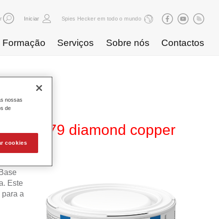
r
Iniciar
Spies Hecker em todo o mundo
Formação
Serviços
Sobre nós
Contactos
as nossas
os de
80 WT 379 diamond copper
ar cookies
 Base
. Este
 para a