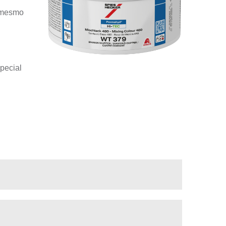
l mesmo
special