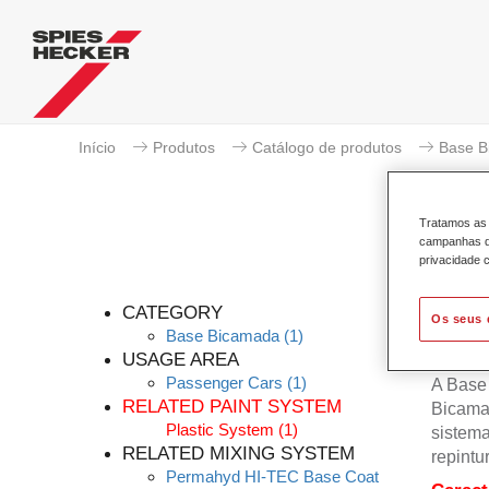
Início
Produtos
Catálogo de produtos
Base B
Tratamos as 
campanhas de
privacidade c
Per
CATEGORY
Os seus 
Base Bicamada
(1)
USAGE AREA
Passenger Cars
(1)
A Base
RELATED PAINT SYSTEM
Bicama
Plastic System
(1)
sistema
RELATED MIXING SYSTEM
repintu
Permahyd HI-TEC Base Coat