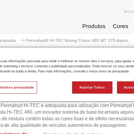
Busca
Produtos
Cores
icamada
Permahyd® Hi-TEC Mixing Colour 480 WT 379 diamo...
suas informações pessoais para medir e melhorar os nossos sites e serviços, para ajudar 
 marketing e fornecer conteúdo e publicidade personalizados. Pode exercer os seus direit
licando no botão à direita. Para mais informações, consulte o nosso aviso de privacidade
mahyd® Hi-TEC Mixing Colour 4
direitos privacidade
Rejeitar Todos
Aceit
 Permahyd Hi-TEC é adequada para utilização com Permahyd
da Hi-TEC 480, um inovador sistema de base bicamada aquosa
 de mistura contém todas as cores lisas e de efeito necessárias
ra de alta qualidade de veículos automóveis de passageiros.