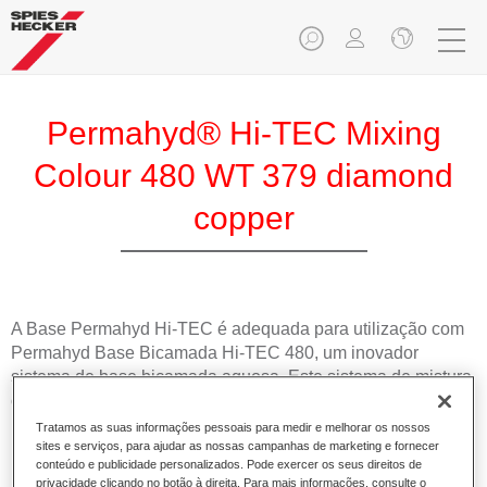
Permahyd® Hi-TEC Mixing
Colour 480 WT 379 diamond
copper
A Base Permahyd Hi-TEC é adequada para utilização com
Permahyd Base Bicamada Hi-TEC 480, um inovador
sistema de base bicamada aquosa. Este sistema de mistura
contém todas as cores lisas e de efeito necessárias para a
repintura de alta qualidade de veículos automóveis de
Tratamos as suas informações pessoais para medir e melhorar os nossos
passageiros.
sites e serviços, para ajudar as nossas campanhas de marketing e fornecer
conteúdo e publicidade personalizados. Pode exercer os seus direitos de
privacidade clicando no botão à direita. Para mais informações, consulte o