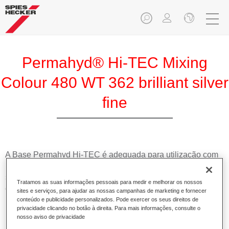
Permahyd® Hi-TEC Mixing
Colour 480 WT 362 brilliant silver
fine
A Base Permahyd Hi-TEC é adequada para utilização com
Permahyd Base Bicamada Hi-TEC 480, um inovador
sistema de base bicamada aquosa. Este sistema de mistura
Tratamos as suas informações pessoais para medir e melhorar os nossos
contém todas as cores lisas e de efeito necessárias para a
sites e serviços, para ajudar as nossas campanhas de marketing e fornecer
repintura de alta qualidade de veículos automóveis de
conteúdo e publicidade personalizados. Pode exercer os seus direitos de
privacidade clicando no botão à direita. Para mais informações, consulte o
passageiros.
nosso aviso de privacidade