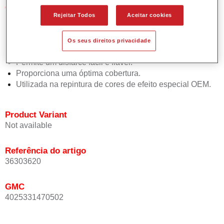
Características do produto
Rejeitar Todos
Aceitar cookies
Simples e rápido de aplicar.
Oferece uma precisão de cor excepcional mesmo com
orientação de efeito.
Os seus direitos privacidade
Promove tempos de processo curtos.
Permite um disfarce fácil e fiável.
Proporciona uma óptima cobertura.
Utilizada na repintura de cores de efeito especial OEM.
Product Variant
Not available
Referência do artigo
36303620
GMC
4025331470502